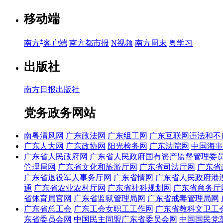
移动端
+
南方
客户端
南方都市报
N视频
南方周末
粤学习
出版社
南方日报出版社
党务政务网站
南粤清风网
广东政法网
广东组工网
广东互联网违法和不
广东人大网
广东政协网
阳光检务网
广东法院网
中国海事
广东省人民政府网
广东省人民政府国有资产监督管理委
管理局网
广东省文化和旅游厅网
广东省司法厅网
广东省
广东省退役军人事务厅网
广东省情网
广东省人民政府港
通
广东省农业农村厅网
广东省社科规划网
广东省商务厅
省体育局官网
广东省监狱管理局网
广东省戒毒管理局网
广东省总工会
广东工会女职工工作网
广东省教科文卫工
东省委员会网
中国民主同盟广东省委员会网
中国国民党