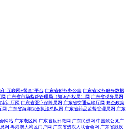
府“互联网+督查”平台
广东省侨务办公室
广东省政务服务数据
厅网
广东省市场监督管理局（知识产权局）网
广东省税务局网
省审计厅网
广东省医疗保障局网
广东省交通运输厅网
粤企政策
厅网
广东省海洋综合执法总队网
广东省药品监督管理局网
广东
会网站
广东老区网
广东省反邪教网
广东民进网
中国致公党广
息网
粤港澳大湾区门户网
广东省残疾人联合会网
广东省残疾