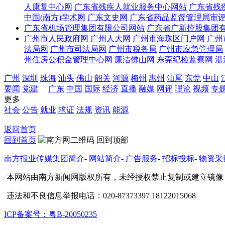
人康复中心网
广东省残疾人就业服务中心网站
广东省残
中国(南方)学术网
广东文史网
广东省药品监督管理局审
广东省机场管理集团有限公司网站
广东省广新控股集团
广州市人民政府网
广州人大网
广州市海珠区门户网
广州
法局网
广州市司法局网
广州市税务局
广州市应急管理局
州住房公积金管理中心网
廉洁佛山网
东莞纪检监察网
湛
广州
深圳
珠海
汕头
佛山
韶关
河源
梅州
惠州
汕尾
东莞
中山
要闻
党建
广东
中国
国际
经济
直播
融媒
网评
理论
视频
专
更多
社会
公告
就业
求证
法规
资讯
能源
返回首页
回到首页
回到顶部
南方报业传媒集团简介
-
网站简介
-
广告服务
-
招标投标
-
物资采
本网站由南方新闻网版权所有，未经授权禁止复制或建立镜像
违法和不良信息举报电话：020-87373397 18122015068
ICP备案号：粤B-20050235