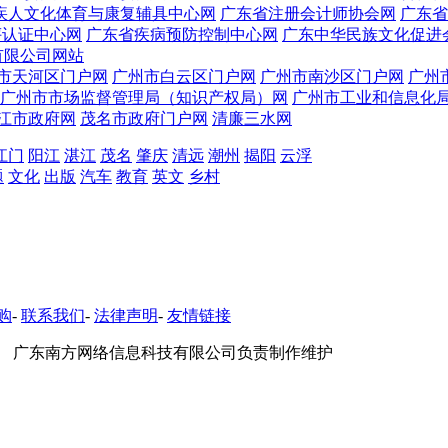
疾人文化体育与康复辅具中心网
广东省注册会计师协会网
广东省
评认证中心网
广东省疾病预防控制中心网
广东中华民族文化促进
有限公司网站
市天河区门户网
广州市白云区门户网
广州市南沙区门户网
广州
广州市市场监督管理局（知识产权局）网
广州市工业和信息化
江市政府网
茂名市政府门户网
清廉三水网
江门
阳江
湛江
茂名
肇庆
清远
潮州
揭阳
云浮
题
文化
出版
汽车
教育
英文
乡村
购
-
联系我们
-
法律声明
-
友情链接
 广东南方网络信息科技有限公司负责制作维护